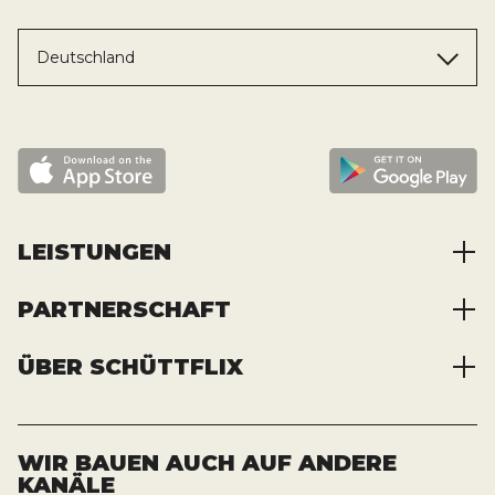
Deutschland
LEISTUNGEN
PARTNERSCHAFT
Baustoffe kaufen
Abfälle entsorgen
ÜBER SCHÜTTFLIX
Zusammenarbeit
Container mieten
Partnervorteile
Kraftstoffe kaufen
Über das Unternehmen
Registrierung
Transporte bestellen
Offene Stellen
WIR BAUEN AUCH AUF ANDERE
KANÄLE
News und Presse