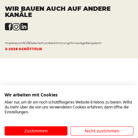
Offene Stellen
WIR BAUEN AUCH AUF ANDERE
KANÄLE
News und Presse
Impressum
AGB
Datenschutzbestimmung
Hinweisgebersystem
©
2026
SCHÜTTFLIX
Wir arbeiten mit Cookies
Aber nur, um dir ein noch schüttflixigeres Website-Erlebnis zu bieten. Willst
du mehr über die von uns verwendeten Cookies erfahren, dann öffne die
Einstellungen.
Zustimmen
Nicht zustimmen