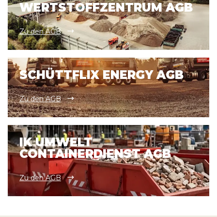
WERTSTOFFZENTRUM AGB
Zu den AGB
SCHÜTTFLIX ENERGY AGB
Zu den AGB
IK UMWELT
CONTAINERDIENST AGB
Zu den AGB