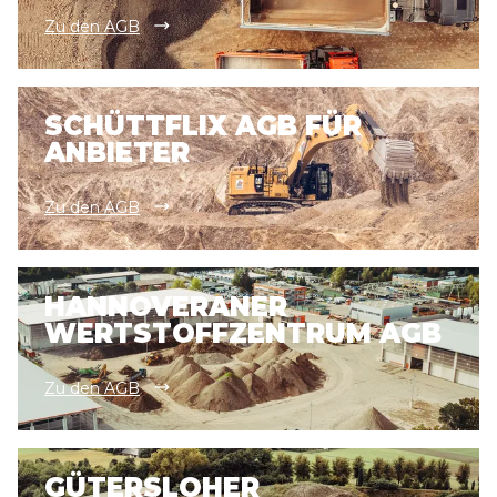
Zu den AGB
SCHÜTTFLIX AGB FÜR
ANBIETER
Zu den AGB
HANNOVERANER
WERTSTOFFZENTRUM AGB
Zu den AGB
GÜTERSLOHER