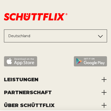
Deutschland
LEISTUNGEN
PARTNERSCHAFT
Baustoffe kaufen
Abfälle entsorgen
ÜBER SCHÜTTFLIX
Zusammenarbeit
Container mieten