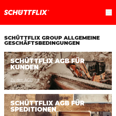
SCHÜTTFLIX GROUP ALLGEMEINE
GESCHÄFTSBEDINGUNGEN
SCHÜTTFLIX AGB FÜR
KUNDEN
Zu den AGB
SCHÜTTFLIX AGB FÜR
SPEDITIONEN