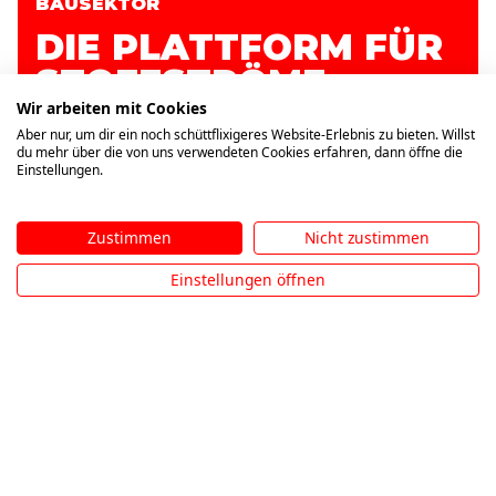
BAUSEKTOR
DIE PLATTFORM FÜR
STOFFSTRÖME.
NACHHALTIG.
Wir arbeiten mit Cookies
Aber nur, um dir ein noch schüttflixigeres Website-Erlebnis zu bieten. Willst
DIGITAL. EFFIZIENT.
du mehr über die von uns verwendeten Cookies erfahren, dann öffne die
Einstellungen.
Zustimmen
Nicht zustimmen
Einstellungen öffnen
ALLES AUS EINER HAND
DIE INFRASTRUKTUR FÜR DIE
MODERNE BAUBRANCHE
Erfolgreiche Bauprojekte brauchen eine Logistik,