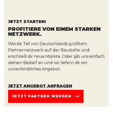
im System anpassen.
Rückbaumaterial annehmen, sondern deine
aufbereiteten Sekundärrohstoffe auch direkt
über die Plattform an unser Netzwerk von
JETZT STARTEN!
über 10.000 Partnerbetrieben verkaufen. Dank
PROFITIERE VON EINEM STARKEN
smarter Logistik idealerweise direkt an
NETZWERK.
Bauprojekte in deiner Region.
Werde Teil von Deutschlands größtem
Partnernetzwerk auf der Baustelle und
erschließ dir neue Märkte. Oder gib uns einfach
deinen Bedarf an und wir liefern dir ein
unverbindliches Angebot.
JETZT ANGEBOT ANFRAGEN
JETZT PARTNER WERDEN