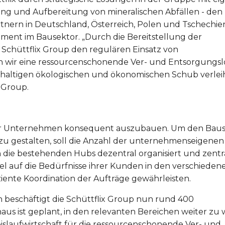
rung und Aufbereitung von mineralischen Abfällen - den
rtnern in Deutschland, Österreich, Polen und Tschechie
ent im Bausektor. „Durch die Bereitstellung der
 Schüttflix Group den regulären Einsatz von
n wir eine ressourcenschonende Ver- und Entsorgungsl
haltigen ökologischen und ökonomischen Schub verleih
 Group.
ihrer Unternehmen konsequent auszubauen. Um den Bau
 zu gestalten, soll die Anzahl der unternehmenseigene
 die bestehenden Hubs dezentral organisiert und zentr
bel auf die Bedürfnisse ihrer Kunden in den verschieden
ziente Koordination der Aufträge gewährleisten.
eschäftigt die Schüttflix Group nun rund 400
aus ist geplant, in den relevanten Bereichen weiter zu
slaufwirtschaft für die ressourcenschonende Ver- und