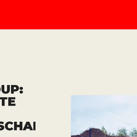
UP:
E P
CHAFT I