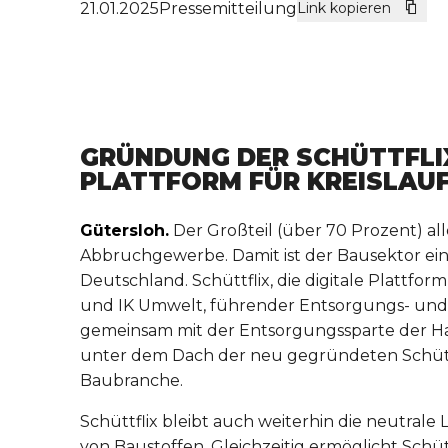
21.01.2025
Pressemitteilung
Link kopieren
GRÜNDUNG DER SCHÜTTFLIX
LATTFORM FÜR KREISLAUF
Gütersloh.
Der Großteil (über 70 Prozent) a
Abbruchgewerbe. Damit ist der Bausektor ein
Deutschland. Schüttflix, die digitale Plattfo
und IK Umwelt, führender Entsorgungs- und 
gemeinsam mit der Entsorgungssparte der H
unter dem Dach der neu gegründeten Schüttf
Baubranche.
Schüttflix bleibt auch weiterhin die neutrale
von Baustoffen. Gleichzeitig ermöglicht Schü