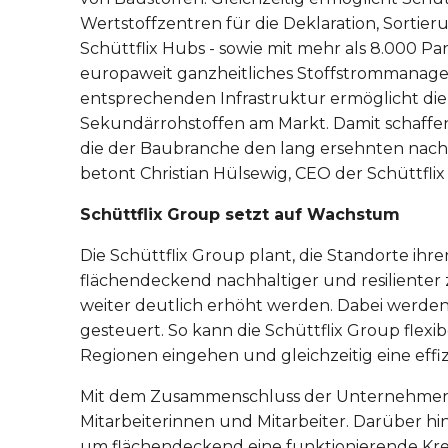
Wertstoffzentren für die Deklaration, Sortie
Schüttflix Hubs - sowie mit mehr als 8.000 Pa
europaweit ganzheitliches Stoffstrommanagem
entsprechenden Infrastruktur ermöglicht die
Sekundärrohstoffen am Markt. Damit schaffe
die der Baubranche den lang ersehnten nach
betont Christian Hülsewig, CEO der Schüttflix
Schüttflix Group setzt auf Wachstum
Die Schüttflix Group plant, die Standorte 
flächendeckend nachhaltiger und resilienter
weiter deutlich erhöht werden. Dabei werden
gesteuert. So kann die Schüttflix Group flexi
Regionen eingehen und gleichzeitig eine effi
Mit dem Zusammenschluss der Unternehmen b
Mitarbeiterinnen und Mitarbeiter. Darüber hin
um flächendeckend eine funktionierende Krei