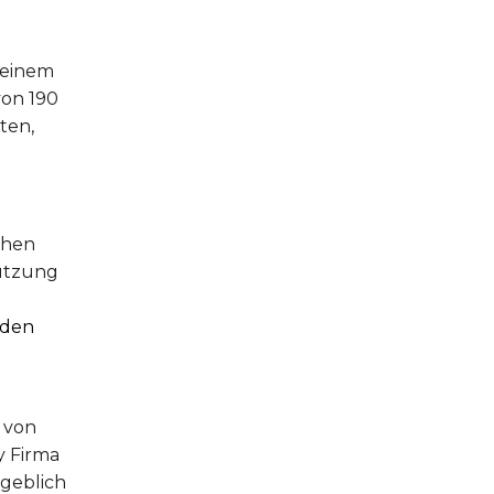
t einem
von 190
ten,
chen
tützung
den
 von
y Firma
ßgeblich