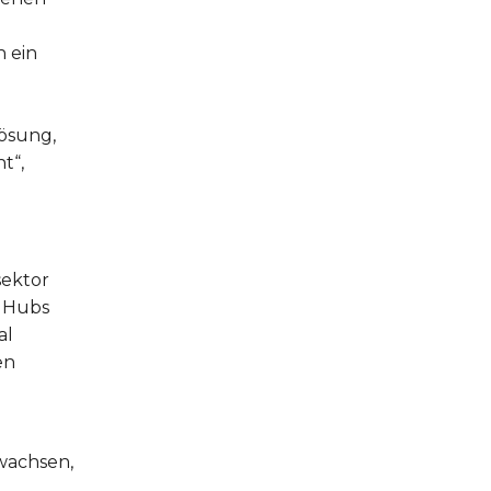
n ein
ösung,
t“,
sektor
n Hubs
al
en
 wachsen,