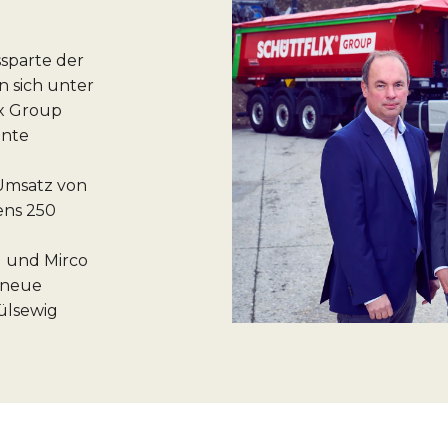
ssparte der
 sich unter
x Group
ente
 Umsatz von
ens 250
r) und Mirco
e neue
ülsewig