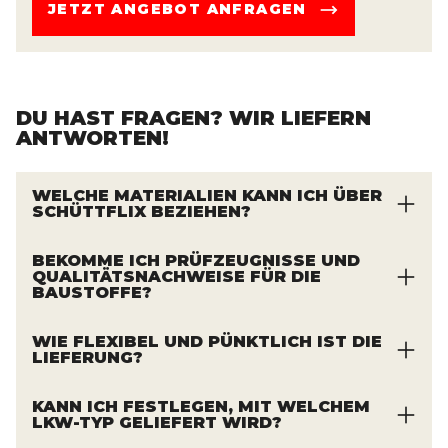
JETZT ANGEBOT ANFRAGEN
DU HAST FRAGEN? WIR LIEFERN
ANTWORTEN!
WELCHE MATERIALIEN KANN ICH ÜBER
SCHÜTTFLIX BEZIEHEN?
Von Sand, Kies und Schotter über
BEKOMME ICH PRÜFZEUGNISSE UND
Mutterboden bis hin zu hochwertigem
QUALITÄTSNACHWEISE FÜR DIE
BAUSTOFFE?
Recyclingmaterial. Wir decken den kompletten
Bedarf für den Hoch-, Tief-, Straßen- und
Qualität und rechtliche Absicherung stehen
WIE FLEXIBEL UND PÜNKTLICH IST DIE
Galabau ab. Durch unser flächendeckendes
auf der Baustelle an erster Stelle. Ganz
LIEFERUNG?
Partnernetzwerk hast du Zugriff auf nahezu
besonders, wenn es um Recyclingbaustoffe
Maximal verlässlich. Dank unserem eigenen
jedes mineralische Schüttgut, und zwar genau
geht. Bei Schüttflix arbeiten wir ausschließlich
KANN ICH FESTLEGEN, MIT WELCHEM
Fuhrpark sowie einem großen
dort, wo deine Baustelle ist.
LKW-TYP GELIEFERT WIRD?
mit verifizierten Partnerwerken zusammen.
Partnernetzwerk fangen wir Engpässe