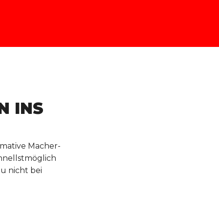
N INS
timative Macher-
hnellstmöglich
du nicht bei