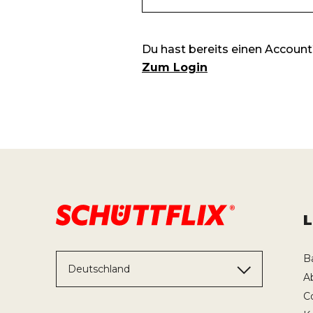
B
Deutschland
A
C