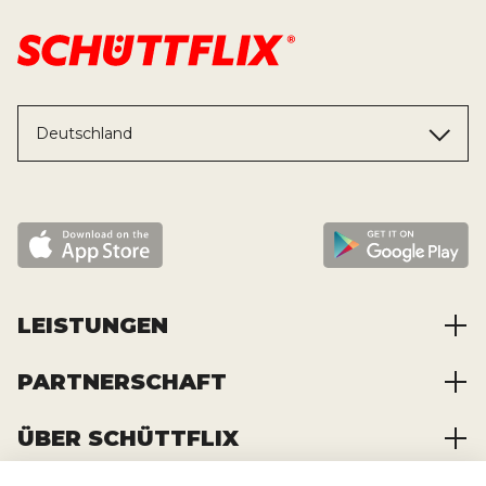
Deutschland
LEISTUNGEN
PARTNERSCHAFT
Baustoffe kaufen
Abfälle entsorgen
ÜBER SCHÜTTFLIX
Zusammenarbeit
Container mieten
Partnervorteile
Kraftstoffe kaufen