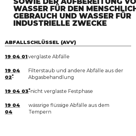
SOWIE DER AUFBEREITUNG V
WASSER FÜR DEN MENSCHLIC
GEBRAUCH UND WASSER FÜR
INDUSTRIELLE ZWECKE
ABFALLSCHLÜSSEL (AVV)
19 04 01
verglaste Abfälle
19 04
Filterstaub und andere Abfälle aus der
*
02
Abgasbehandlung
*
19 04 03
nicht verglaste Festphase
19 04
wässrige flüssige Abfälle aus dem
04
Tempern