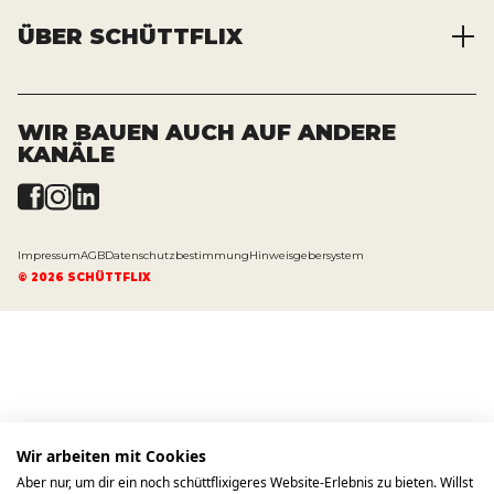
Abfälle entsorgen
ÜBER SCHÜTTFLIX
Zusammenarbeit
Container mieten
Partnervorteile
Kraftstoffe kaufen
Über das Unternehmen
Registrierung
Transporte bestellen
Offene Stellen
WIR BAUEN AUCH AUF ANDERE
KANÄLE
News und Presse
Impressum
AGB
Datenschutzbestimmung
Hinweisgebersystem
©
2026
SCHÜTTFLIX
Wir arbeiten mit Cookies
Aber nur, um dir ein noch schüttflixigeres Website-Erlebnis zu bieten. Willst