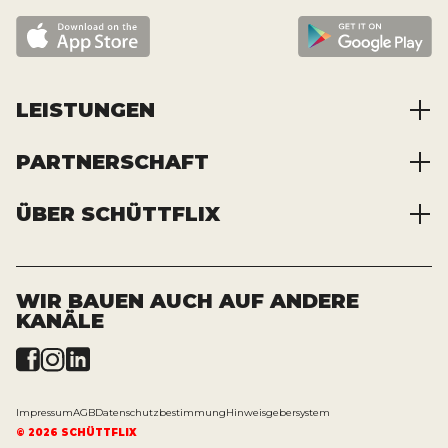
LEISTUNGEN
PARTNERSCHAFT
Baustoffe kaufen
Abfälle entsorgen
ÜBER SCHÜTTFLIX
Zusammenarbeit
Container mieten
Partnervorteile
Kraftstoffe kaufen
Über das Unternehmen
Registrierung
Transporte bestellen
Offene Stellen
WIR BAUEN AUCH AUF ANDERE
KANÄLE
News und Presse
Impressum
AGB
Datenschutzbestimmung
Hinweisgebersystem
©
2026
SCHÜTTFLIX