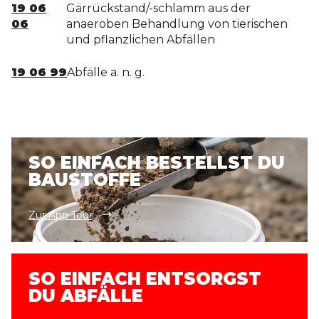
19 06
Gärrückstand/-schlamm aus der
06
anaeroben Behandlung von tierischen
und pflanzlichen Abfällen
19 06 99
Abfälle a. n. g.
SO EINFACH BESTELLST DU
BAUSTOFFE
Zur App Tour
SO EINFACH ENTSORGST
DU ABFÄLLE