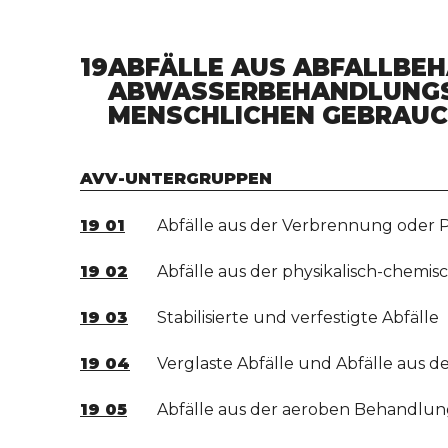
19
ABFÄLLE AUS ABFALLBE
ABWASSERBEHANDLUNGSA
MENSCHLICHEN GEBRAUC
AVV-UNTERGRUPPEN
19 01
Abfälle aus der Verbrennung oder P
19 02
Abfälle aus der physikalisch-chemis
19 03
Stabilisierte und verfestigte Abfälle
19 04
Verglaste Abfälle und Abfälle aus d
19 05
Abfälle aus der aeroben Behandlung