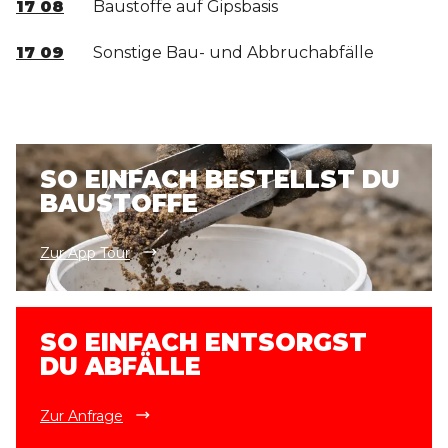
17 08
Baustoffe auf Gipsbasis
17 09
Sonstige Bau- und Abbruchabfälle
SO EINFACH BESTELLST DU
BAUSTOFFE
Zur App Tour
SO EINFACH ENTSORGST
DU ABFÄLLE
Zur Anfrage