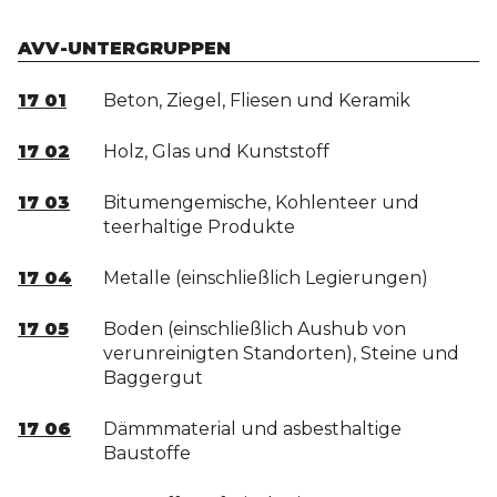
AVV-UNTERGRUPPEN
17 01
Beton, Ziegel, Fliesen und Keramik
17 02
Holz, Glas und Kunststoff
17 03
Bitumengemische, Kohlenteer und
teerhaltige Produkte
17 04
Metalle (einschließlich Legierungen)
17 05
Boden (einschließlich Aushub von
verunreinigten Standorten), Steine und
Baggergut
17 06
Dämmmaterial und asbesthaltige
Baustoffe