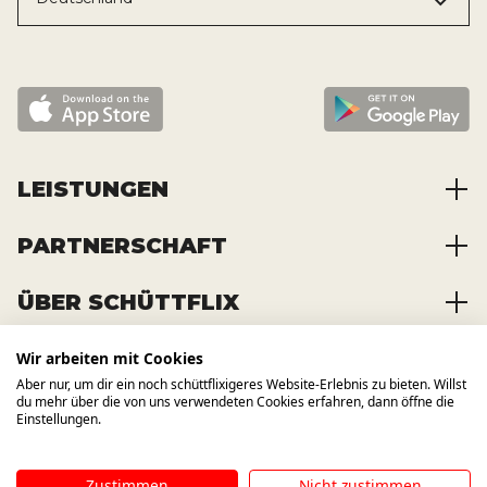
LEISTUNGEN
PARTNERSCHAFT
Baustoffe kaufen
Abfälle entsorgen
ÜBER SCHÜTTFLIX
Zusammenarbeit
Container mieten
Partnervorteile
Kraftstoffe kaufen
Wir arbeiten mit Cookies
Über das Unternehmen
Registrierung
Transporte bestellen
Aber nur, um dir ein noch schüttflixigeres Website-Erlebnis zu bieten. Willst
Offene Stellen
WIR BAUEN AUCH AUF ANDERE
du mehr über die von uns verwendeten Cookies erfahren, dann öffne die
KANÄLE
News und Presse
Einstellungen.
Zustimmen
Nicht zustimmen