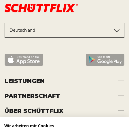
Deutschland
LEISTUNGEN
PARTNERSCHAFT
Baustoffe kaufen
Abfälle entsorgen
ÜBER SCHÜTTFLIX
Zusammenarbeit
Container mieten
Partnervorteile
Kraftstoffe kaufen
Wir arbeiten mit Cookies
Über das Unternehmen
Registrierung
Transporte bestellen