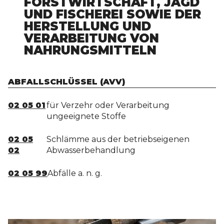
FORSTWIRTSCHAFT, JAGD
UND FISCHEREI SOWIE DER
HERSTELLUNG UND
VERARBEITUNG VON
NAHRUNGSMITTELN
ABFALLSCHLÜSSEL (AVV)
02 05 01
für Verzehr oder Verarbeitung
ungeeignete Stoffe
02 05
Schlämme aus der betriebseigenen
02
Abwasserbehandlung
02 05 99
Abfälle a. n. g.