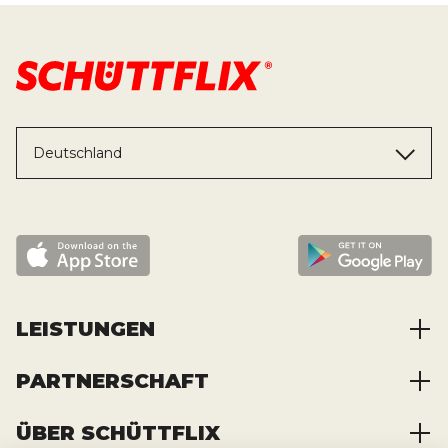
Deutschland
LEISTUNGEN
PARTNERSCHAFT
Baustoffe kaufen
Abfälle entsorgen
ÜBER SCHÜTTFLIX
Zusammenarbeit
Container mieten