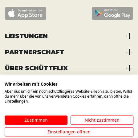
LEISTUNGEN
PARTNERSCHAFT
Baustoffe kaufen
Abfälle entsorgen
ÜBER SCHÜTTFLIX
Zusammenarbeit
Container mieten
Partnervorteile
Kraftstoffe kaufen
Wir arbeiten mit Cookies
Über das Unternehmen
Registrierung
Transporte bestellen
Aber nur, um dir ein noch schüttflixigeres Website-Erlebnis zu bieten. Willst
Offene Stellen
WIR BAUEN AUCH AUF ANDERE
du mehr über die von uns verwendeten Cookies erfahren, dann öffne die
KANÄLE
News und Presse
Einstellungen.
Zustimmen
Nicht zustimmen
Impressum
AGB
Datenschutzbestimmung
Hinweisgebersystem
Einstellungen öffnen
©
2026
SCHÜTTFLIX