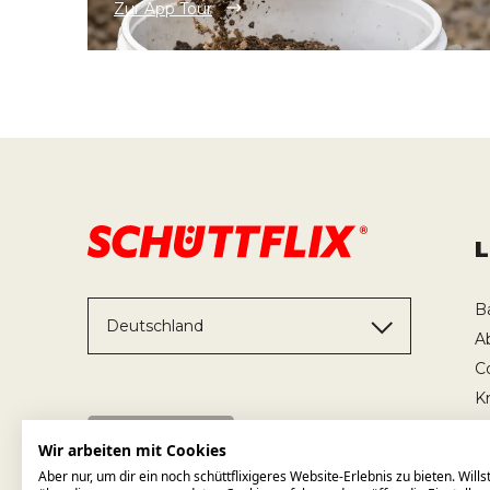
Zur App Tour
B
Deutschland
A
C
K
T
Wir arbeiten mit Cookies
Aber nur, um dir ein noch schüttflixigeres Website-Erlebnis zu bieten. Will