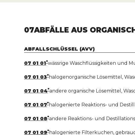
07
ABFÄLLE AUS ORGANISC
ABFALLSCHLÜSSEL (AVV)
*
07 01 01
wässrige Waschflüssigkeiten und M
*
07 01 03
halogenorganische Lösemittel, Was
*
07 01 04
andere organische Lösemittel, Was
*
07 01 07
halogenierte Reaktions- und Destil
*
07 01 08
andere Reaktions- und Destillatio
*
07 01 09
halogenierte Filterkuchen, gebrau