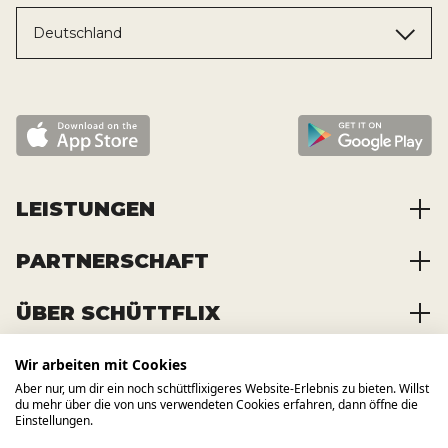
Deutschland
LEISTUNGEN
PARTNERSCHAFT
Baustoffe kaufen
Abfälle entsorgen
ÜBER SCHÜTTFLIX
Zusammenarbeit
Container mieten
Partnervorteile
Kraftstoffe kaufen
Wir arbeiten mit Cookies
Über das Unternehmen
Registrierung
Transporte bestellen
Aber nur, um dir ein noch schüttflixigeres Website-Erlebnis zu bieten. Willst
Offene Stellen
WIR BAUEN AUCH AUF ANDERE
du mehr über die von uns verwendeten Cookies erfahren, dann öffne die
KANÄLE
News und Presse
Einstellungen.