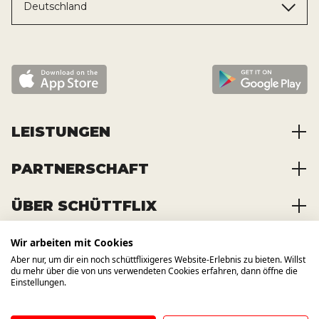
Deutschland
LEISTUNGEN
PARTNERSCHAFT
Baustoffe kaufen
Abfälle entsorgen
ÜBER SCHÜTTFLIX
Zusammenarbeit
Container mieten
Partnervorteile
Kraftstoffe kaufen
Wir arbeiten mit Cookies
Über das Unternehmen
Registrierung
Transporte bestellen
Aber nur, um dir ein noch schüttflixigeres Website-Erlebnis zu bieten. Willst
Offene Stellen
WIR BAUEN AUCH AUF ANDERE
du mehr über die von uns verwendeten Cookies erfahren, dann öffne die
KANÄLE
News und Presse
Einstellungen.