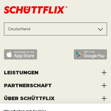
Deutschland
LEISTUNGEN
PARTNERSCHAFT
Baustoffe kaufen
Abfälle entsorgen
ÜBER SCHÜTTFLIX
Zusammenarbeit
Container mieten
Partnervorteile
Kraftstoffe kaufen