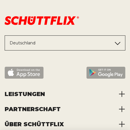
Deutschland
LEISTUNGEN
PARTNERSCHAFT
Baustoffe kaufen
Abfälle entsorgen
ÜBER SCHÜTTFLIX
Zusammenarbeit
Container mieten