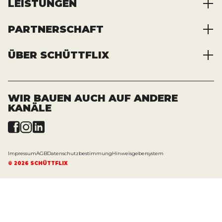
LEISTUNGEN
PARTNERSCHAFT
Baustoffe kaufen
Abfälle entsorgen
ÜBER SCHÜTTFLIX
Zusammenarbeit
Container mieten
Partnervorteile
Kraftstoffe kaufen
Über das Unternehmen
Registrierung
Transporte bestellen
Offene Stellen
WIR BAUEN AUCH AUF ANDERE
KANÄLE
News und Presse
Impressum
AGB
Datenschutzbestimmung
Hinweisgebersystem
©
2026
SCHÜTTFLIX