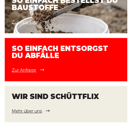
SO EINFACH BESTELLST DU
BAUSTOFFE
Zur App Tour
SO EINFACH ENTSORGST
DU ABFÄLLE
Zur Anfrage
WIR SIND SCHÜTTFLIX
Mehr über uns