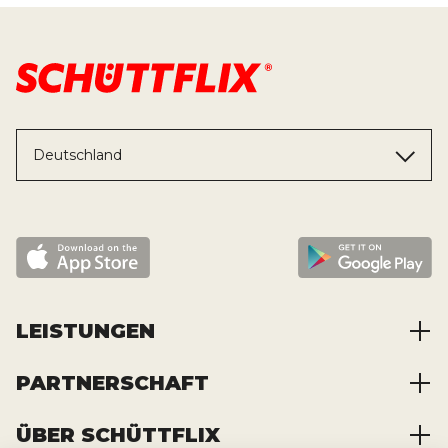
Deutschland
LEISTUNGEN
PARTNERSCHAFT
Baustoffe kaufen
Abfälle entsorgen
ÜBER SCHÜTTFLIX
Zusammenarbeit
Container mieten