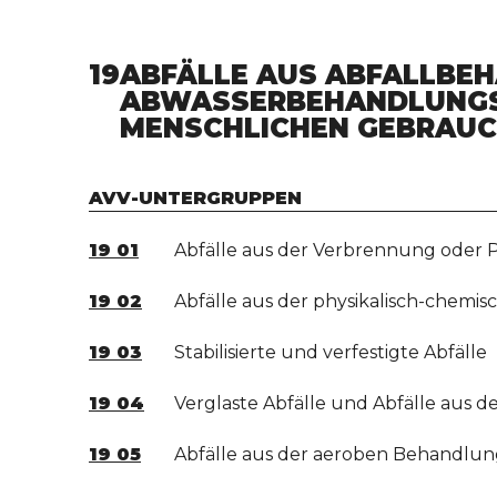
19
ABFÄLLE AUS ABFALLBE
ABWASSERBEHANDLUNGSA
MENSCHLICHEN GEBRAUC
AVV-UNTERGRUPPEN
19 01
Abfälle aus der Verbrennung oder P
19 02
Abfälle aus der physikalisch-chemis
19 03
Stabilisierte und verfestigte Abfälle
19 04
Verglaste Abfälle und Abfälle aus d
19 05
Abfälle aus der aeroben Behandlung