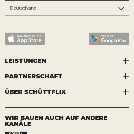
Deutschland
LEISTUNGEN
PARTNERSCHAFT
Baustoffe kaufen
Abfälle entsorgen
ÜBER SCHÜTTFLIX
Zusammenarbeit
Container mieten
Partnervorteile
Kraftstoffe kaufen
Über das Unternehmen
Registrierung
Transporte bestellen
Offene Stellen
WIR BAUEN AUCH AUF ANDERE
KANÄLE
News und Presse