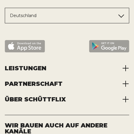
Deutschland
LEISTUNGEN
PARTNERSCHAFT
Baustoffe kaufen
Abfälle entsorgen
ÜBER SCHÜTTFLIX
Zusammenarbeit
Container mieten
Partnervorteile
Kraftstoffe kaufen
Über das Unternehmen
Registrierung
Transporte bestellen
Offene Stellen
WIR BAUEN AUCH AUF ANDERE
KANÄLE
News und Presse