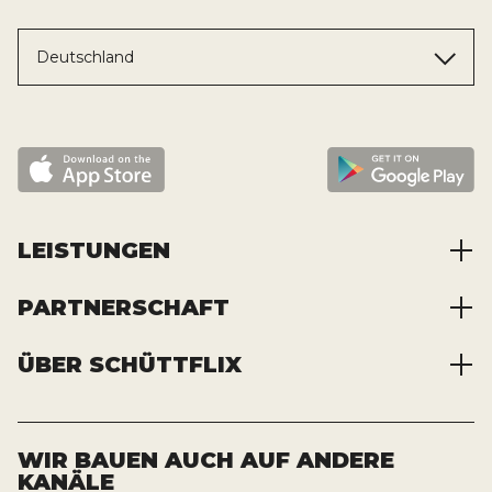
Deutschland
LEISTUNGEN
PARTNERSCHAFT
Baustoffe kaufen
Abfälle entsorgen
ÜBER SCHÜTTFLIX
Zusammenarbeit
Container mieten
Partnervorteile
Kraftstoffe kaufen
Über das Unternehmen
Registrierung
Transporte bestellen
Offene Stellen
WIR BAUEN AUCH AUF ANDERE
KANÄLE
News und Presse