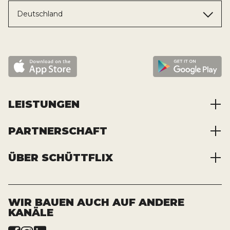
Deutschland
LEISTUNGEN
PARTNERSCHAFT
Baustoffe kaufen
Abfälle entsorgen
ÜBER SCHÜTTFLIX
Zusammenarbeit
Container mieten
Partnervorteile
Kraftstoffe kaufen
Über das Unternehmen
Registrierung
Transporte bestellen
Offene Stellen
WIR BAUEN AUCH AUF ANDERE
KANÄLE
News und Presse