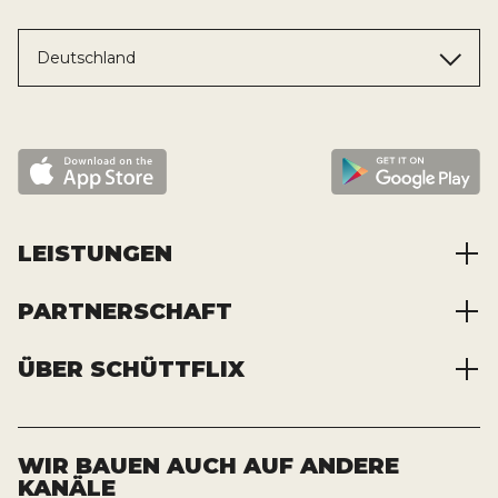
Deutschland
LEISTUNGEN
PARTNERSCHAFT
Baustoffe kaufen
Abfälle entsorgen
ÜBER SCHÜTTFLIX
Zusammenarbeit
Container mieten
Partnervorteile
Kraftstoffe kaufen
Über das Unternehmen
Registrierung
Transporte bestellen
Offene Stellen
WIR BAUEN AUCH AUF ANDERE
KANÄLE
News und Presse