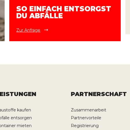
SO EINFACH ENTSORGST
DU ABFÄLLE
Zur Anfrage
LEISTUNGEN
PARTNERSCHAFT
austoffe kaufen
Zusammenarbeit
bfälle entsorgen
Partnervorteile
ontainer mieten
Registrierung