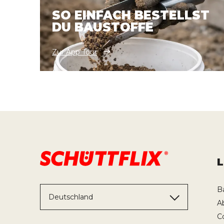
SO EINFACH BESTELLST
DU BAUSTOFFE
Zur App Tour
B
Deutschland
A
C