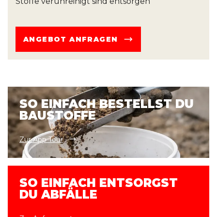
Stoffe verunreinigt sind entsorgen
ANGEBOT ANFRAGEN
SO EINFACH BESTELLST DU
BAUSTOFFE
Zur App Tour
SO EINFACH ENTSORGST
DU ABFÄLLE