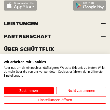
LEISTUNGEN
PARTNERSCHAFT
Baustoffe kaufen
Abfälle entsorgen
ÜBER SCHÜTTFLIX
Zusammenarbeit
Container mieten
Partnervorteile
Kraftstoffe kaufen
Wir arbeiten mit Cookies
Über das Unternehmen
Registrierung
Transporte bestellen
Aber nur, um dir ein noch schüttflixigeres Website-Erlebnis zu bieten. Willst
Offene Stellen
WIR BAUEN AUCH AUF ANDERE
du mehr über die von uns verwendeten Cookies erfahren, dann öffne die
KANÄLE
News und Presse
Einstellungen.
Zustimmen
Nicht zustimmen
Impressum
AGB
Datenschutzbestimmung
Hinweisgebersystem
Einstellungen öffnen
©
2026
SCHÜTTFLIX