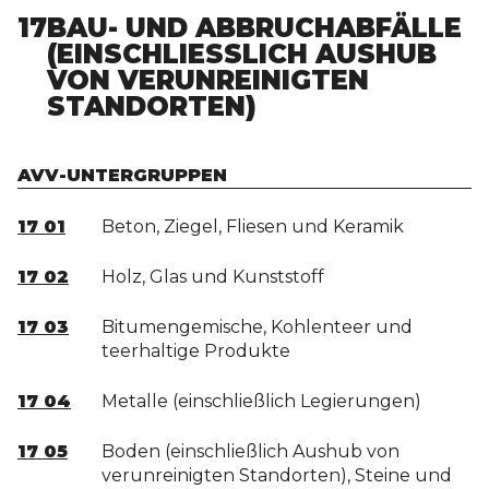
17
BAU- UND ABBRUCHABFÄLLE
(EINSCHLIESSLICH AUSHUB V
ON VERUNREINIGTEN S
TANDORTEN)
AVV-UNTERGRUPPEN
17 01
Beton, Ziegel, Fliesen und Keramik
17 02
Holz, Glas und Kunststoff
17 03
Bitumengemische, Kohlenteer und
teerhaltige Produkte
17 04
Metalle (einschließlich Legierungen)
17 05
Boden (einschließlich Aushub von
verunreinigten Standorten), Steine und