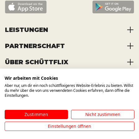
LEISTUNGEN
PARTNERSCHAFT
Baustoffe kaufen
Abfälle entsorgen
ÜBER SCHÜTTFLIX
Zusammenarbeit
Container mieten
Partnervorteile
Kraftstoffe kaufen
Wir arbeiten mit Cookies
Über das Unternehmen
Registrierung
Transporte bestellen
Aber nur, um dir ein noch schüttflixigeres Website-Erlebnis zu bieten. Willst
Offene Stellen
WIR BAUEN AUCH AUF ANDERE
du mehr über die von uns verwendeten Cookies erfahren, dann öffne die
KANÄLE
News und Presse
Einstellungen.
Zustimmen
Nicht zustimmen
Impressum
AGB
Datenschutzbestimmung
Hinweisgebersystem
Einstellungen öffnen
©
2026
SCHÜTTFLIX