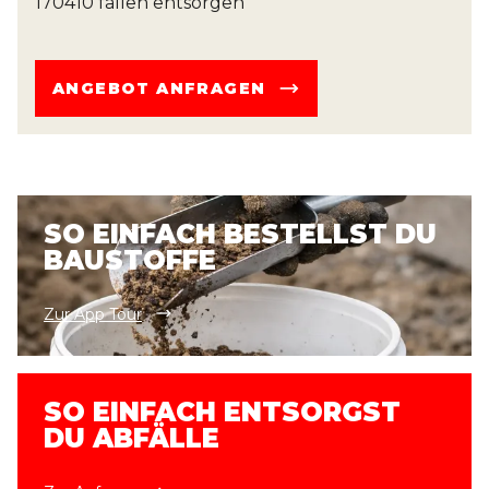
170410 fallen entsorgen
ANGEBOT ANFRAGEN
SO EINFACH BESTELLST DU
BAUSTOFFE
Zur App Tour
SO EINFACH ENTSORGST
DU ABFÄLLE