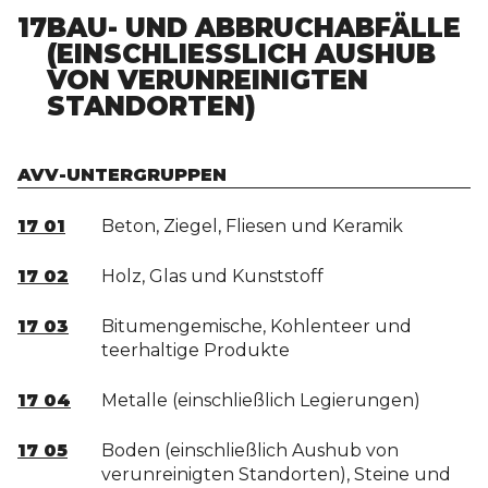
17
BAU- UND ABBRUCHABFÄLLE
(EINSCHLIESSLICH AUSHUB V
ON VERUNREINIGTEN S
TANDORTEN)
AVV-UNTERGRUPPEN
17 01
Beton, Ziegel, Fliesen und Keramik
17 02
Holz, Glas und Kunststoff
17 03
Bitumengemische, Kohlenteer und
teerhaltige Produkte
17 04
Metalle (einschließlich Legierungen)
17 05
Boden (einschließlich Aushub von
verunreinigten Standorten), Steine und