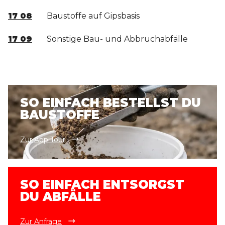
17 08
Baustoffe auf Gipsbasis
17 09
Sonstige Bau- und Abbruchabfälle
SO EINFACH BESTELLST DU
BAUSTOFFE
Zur App Tour
SO EINFACH ENTSORGST
DU ABFÄLLE
Zur Anfrage