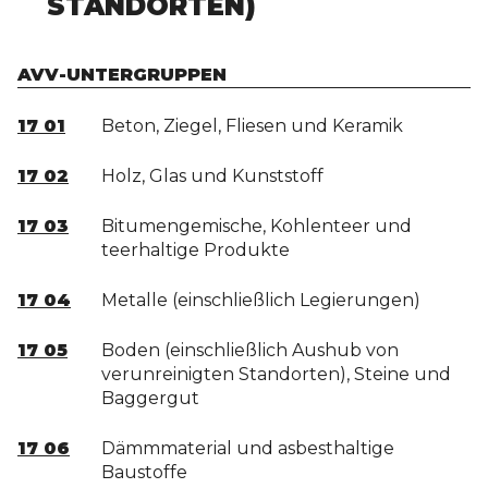
TANDORTEN)
AVV-UNTERGRUPPEN
17 01
Beton, Ziegel, Fliesen und Keramik
17 02
Holz, Glas und Kunststoff
17 03
Bitumengemische, Kohlenteer und
teerhaltige Produkte
17 04
Metalle (einschließlich Legierungen)
17 05
Boden (einschließlich Aushub von
verunreinigten Standorten), Steine und
Baggergut
17 06
Dämmmaterial und asbesthaltige
Baustoffe