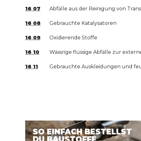
16 07
Abfälle aus der Reinigung von Tran
16 08
Gebrauchte Katalysatoren
16 09
Oxidierende Stoffe
16 10
Wässrige flüssige Abfälle zur exte
16 11
Gebrauchte Auskleidungen und feue
SO EINFACH BESTELLST
DU BAUSTOFFE