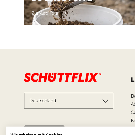
Zur App Tour
B
Deutschland
A
C
K
T
Wir arbeiten mit Cookies