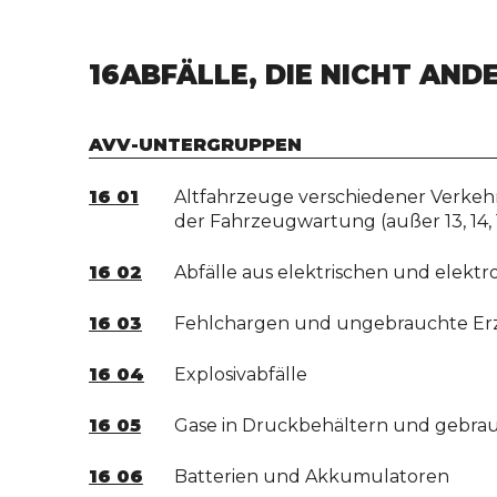
16
ABFÄLLE, DIE NICHT AN
AVV-UNTERGRUPPEN
16 01
Altfahrzeuge verschiedener Verkehr
der Fahrzeugwartung (außer 13, 14,
16 02
Abfälle aus elektrischen und elekt
16 03
Fehlchargen und ungebrauchte Er
16 04
Explosivabfälle
16 05
Gase in Druckbehältern und gebra
16 06
Batterien und Akkumulatoren