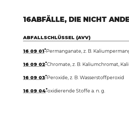
16
ABFÄLLE, DIE NICHT AN
ABFALLSCHLÜSSEL (AVV)
*
16 09 01
Permanganate, z. B. Kaliumperman
*
16 09 02
Chromate, z. B. Kaliumchromat, Ka
*
16 09 03
Peroxide, z. B. Wasserstoffperoxid
*
16 09 04
oxidierende Stoffe a. n. g.