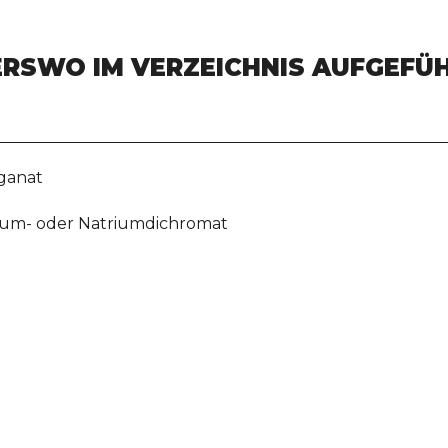
DERSWO IM VERZEICHNIS AUFGEFÜ
ganat
lium- oder Natriumdichromat