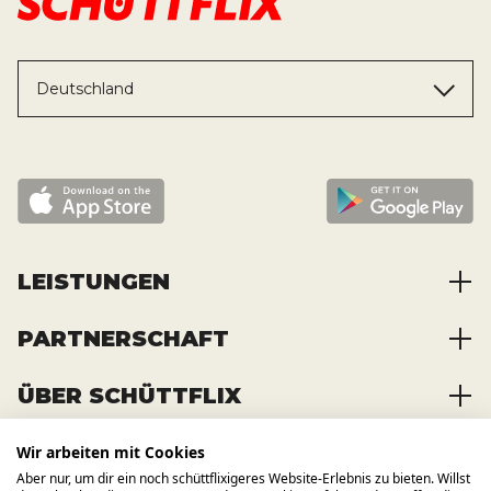
Deutschland
LEISTUNGEN
PARTNERSCHAFT
Baustoffe kaufen
Abfälle entsorgen
ÜBER SCHÜTTFLIX
Zusammenarbeit
Container mieten
Partnervorteile
Kraftstoffe kaufen
Wir arbeiten mit Cookies
Über das Unternehmen
Registrierung
Transporte bestellen
Aber nur, um dir ein noch schüttflixigeres Website-Erlebnis zu bieten. Willst
Offene Stellen