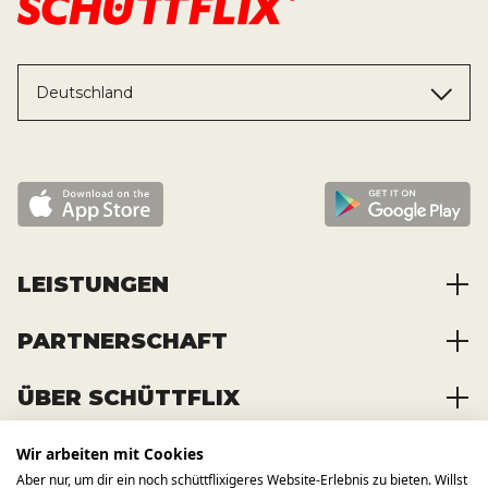
Deutschland
LEISTUNGEN
PARTNERSCHAFT
Baustoffe kaufen
Abfälle entsorgen
ÜBER SCHÜTTFLIX
Zusammenarbeit
Container mieten
Partnervorteile
Kraftstoffe kaufen
Wir arbeiten mit Cookies
Über das Unternehmen
Registrierung
Transporte bestellen
Aber nur, um dir ein noch schüttflixigeres Website-Erlebnis zu bieten. Willst
Offene Stellen