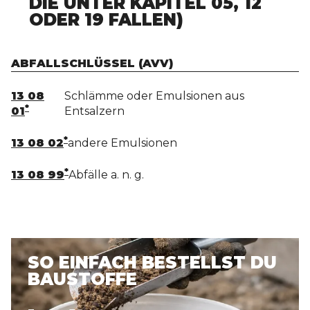
IE UNTER KAPITEL 05, 12 O
DER 19 FALLEN)
ABFALLSCHLÜSSEL (AVV)
13 08
Schlämme oder Emulsionen aus
*
01
Entsalzern
*
13 08 02
andere Emulsionen
*
13 08 99
Abfälle a. n. g.
SO EINFACH BESTELLST DU
BAUSTOFFE