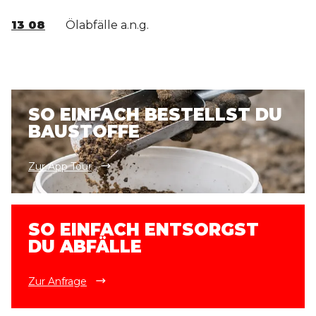
13 08
Ölabfälle a.n.g.
SO EINFACH BESTELLST DU
BAUSTOFFE
Zur App Tour
SO EINFACH ENTSORGST
DU ABFÄLLE
Zur Anfrage