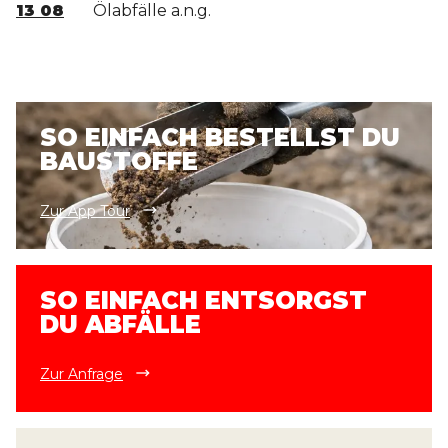
13 08
Ölabfälle a.n.g.
SO EINFACH BESTELLST DU
BAUSTOFFE
Zur App Tour
SO EINFACH ENTSORGST
DU ABFÄLLE
Zur Anfrage