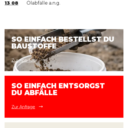
13 08
Ölabfälle a.n.g.
SO EINFACH BESTELLST DU
BAUSTOFFE
Zur App Tour
SO EINFACH ENTSORGST
DU ABFÄLLE
Zur Anfrage