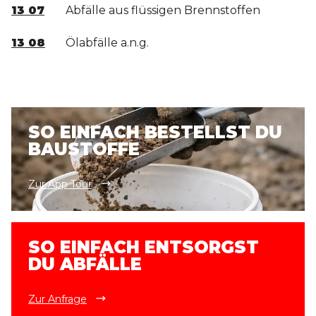
13 07
Abfälle aus flüssigen Brennstoffen
13 08
Ölabfälle a.n.g.
SO EINFACH BESTELLST DU
BAUSTOFFE
Zur App Tour
SO EINFACH ENTSORGST
DU ABFÄLLE
Zur Anfrage