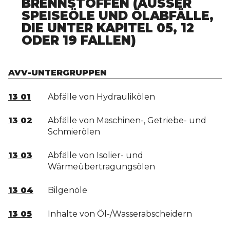
BRENNSTOFFEN (AUSSER S
PEISEÖLE UND ÖLABFÄLLE, D
IE UNTER KAPITEL 05, 12 O
DER 19 FALLEN)
AVV-UNTERGRUPPEN
13 01
Abfälle von Hydraulikölen
13 02
Abfälle von Maschinen-, Getriebe- und
Schmierölen
13 03
Abfälle von Isolier- und
Wärmeübertragungsölen
13 04
Bilgenöle
13 05
Inhalte von Öl-/Wasserabscheidern