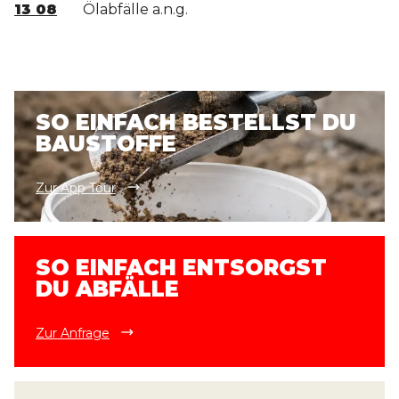
13 08
Ölabfälle a.n.g.
SO EINFACH BESTELLST DU
BAUSTOFFE
Zur App Tour
SO EINFACH ENTSORGST
DU ABFÄLLE
Zur Anfrage