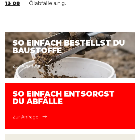
13 08
Ölabfälle a.n.g.
SO EINFACH BESTELLST DU
BAUSTOFFE
Zur App Tour
SO EINFACH ENTSORGST
DU ABFÄLLE
Zur Anfrage