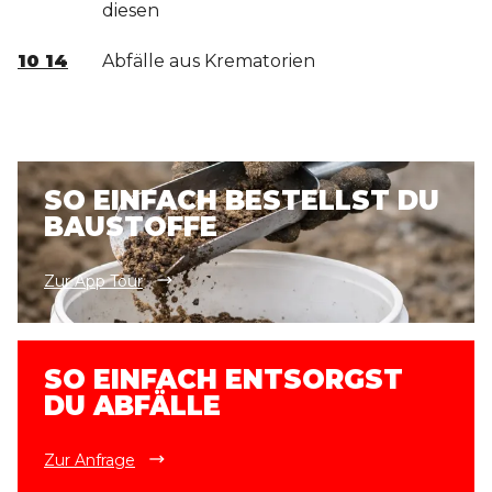
diesen
10 14
Abfälle aus Krematorien
SO EINFACH BESTELLST DU
BAUSTOFFE
Zur App Tour
SO EINFACH ENTSORGST
DU ABFÄLLE
Zur Anfrage