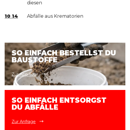
diesen
10 14
Abfälle aus Krematorien
SO EINFACH BESTELLST DU
BAUSTOFFE
Zur App Tour
SO EINFACH ENTSORGST
DU ABFÄLLE
Zur Anfrage