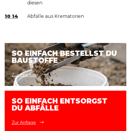
diesen
10 14
Abfälle aus Krematorien
SO EINFACH BESTELLST DU
BAUSTOFFE
Zur App Tour
SO EINFACH ENTSORGST
DU ABFÄLLE
Zur Anfrage