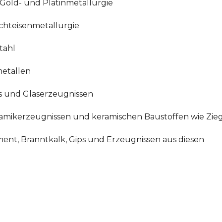
, Gold- und Platinmetallurgie
ichteisenmetallurgie
tahl
metallen
as und Glaserzeugnissen
ramikerzeugnissen und keramischen Baustoffen wie Ziege
ment, Branntkalk, Gips und Erzeugnissen aus diesen