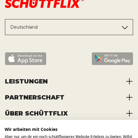
Deutschland
LEISTUNGEN
PARTNERSCHAFT
Baustoffe kaufen
Abfälle entsorgen
ÜBER SCHÜTTFLIX
Zusammenarbeit
Container mieten
Partnervorteile
Kraftstoffe kaufen
Wir arbeiten mit Cookies
Über das Unternehmen
Registrierung
Transporte bestellen
Aber nur, um dir ein noch schüttflixigeres Website-Erlebnis zu bieten. Willst